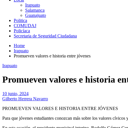
Irapuato
Salamanca
Guanajuato
Politica
COMUDAJ
Policíaca
Secretaria de Seguridad Ciudadana
Home
Irapuato
Promueven valores e historia entre jóvenes
Irapuato
Promueven valores e historia en
10 junio, 2024
Gilberto Herrera Navarro
PROMUEVEN VALORES E HISTORIA ENTRE JÓVENES
Para que jóvenes estudiantes conozcan más sobre los valores cívicos 
En esta ocasión, el presidente municipal interino, Rodolfo Gómez Cerv