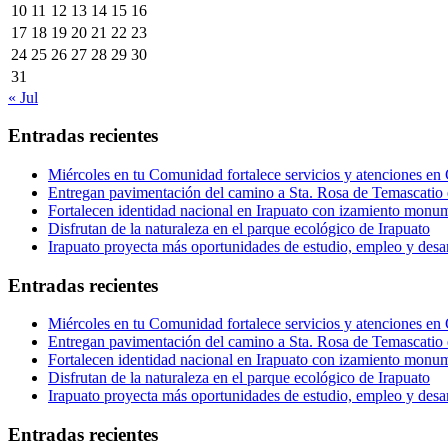
10
11
12
13
14
15
16
17
18
19
20
21
22
23
24
25
26
27
28
29
30
31
« Jul
Entradas recientes
Miércoles en tu Comunidad fortalece servicios y atenciones en
Entregan pavimentación del camino a Sta. Rosa de Temascatio 
Fortalecen identidad nacional en Irapuato con izamiento monum
Disfrutan de la naturaleza en el parque ecológico de Irapuato
Irapuato proyecta más oportunidades de estudio, empleo y desar
Entradas recientes
Miércoles en tu Comunidad fortalece servicios y atenciones en
Entregan pavimentación del camino a Sta. Rosa de Temascatio 
Fortalecen identidad nacional en Irapuato con izamiento monum
Disfrutan de la naturaleza en el parque ecológico de Irapuato
Irapuato proyecta más oportunidades de estudio, empleo y desar
Entradas recientes