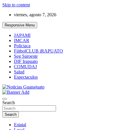
Skip to content
viernes, agosto 7, 2026
Responsive Menu
JAPAMI
IMCAR
Policiaca
FútbolCLUB iRAPUATO
Seg Suroeste
DIF Irapuato
COMUDAJ
Salud
Espectaculos
Noticias Guanajuato
Search
Search
Estatal
Local