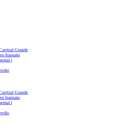
 Carrizal Grande
en Irapuato
ental l
rollo
 Carrizal Grande
en Irapuato
ental l
rollo