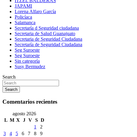
ITZEL BALDERAS
JAPAMI
Lorena Alfaro García
Policíaca
Salamanca
Secretaría d Seguridad ciudadana
Secretaria de Salud Guanajuato
Secretaria de Seguridad Ciudadana
Secretaría de Seguridad Ciudadana
Seg Suroeste
Seg Suroeste
Sin categoría
Susy Bermudez
Search
Search
Comentarios recientes
agosto 2026
L
M
X
J
V
S
D
1
2
3
4
5
6
7
8
9