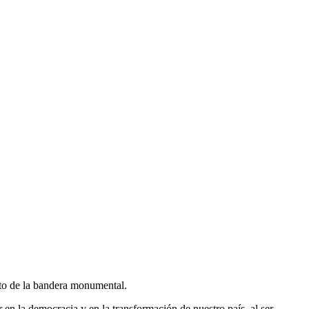
nto de la bandera monumental.
en la democracia y en la transformación de nuestro país, al ser