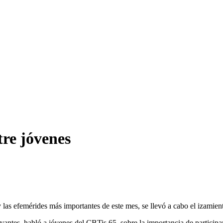
tre jóvenes
y las efemérides más importantes de este mes, se llevó a cabo el izamie
antes, habló a jóvenes del CBTis 65, sobre la importancia de participar 