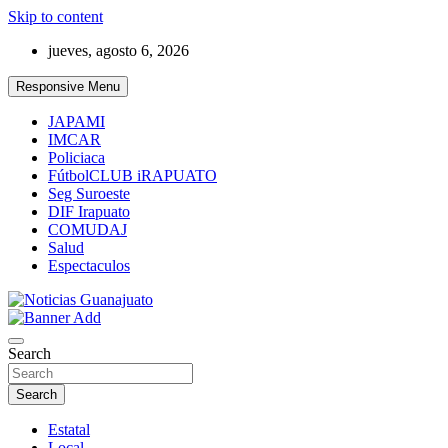
Skip to content
jueves, agosto 6, 2026
Responsive Menu
JAPAMI
IMCAR
Policiaca
FútbolCLUB iRAPUATO
Seg Suroeste
DIF Irapuato
COMUDAJ
Salud
Espectaculos
Noticias Guanajuato
Search
Search
Estatal
Local