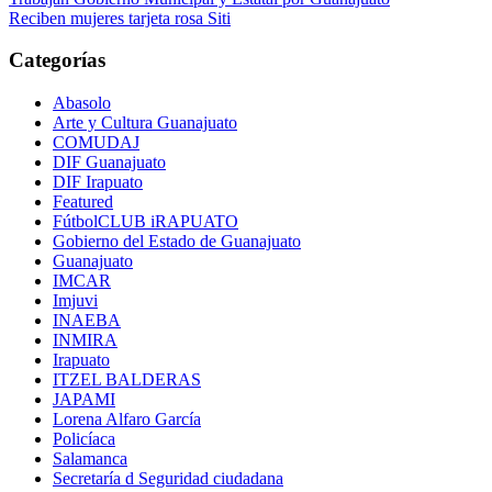
Reciben mujeres tarjeta rosa Siti
Categorías
Abasolo
Arte y Cultura Guanajuato
COMUDAJ
DIF Guanajuato
DIF Irapuato
Featured
FútbolCLUB iRAPUATO
Gobierno del Estado de Guanajuato
Guanajuato
IMCAR
Imjuvi
INAEBA
INMIRA
Irapuato
ITZEL BALDERAS
JAPAMI
Lorena Alfaro García
Policíaca
Salamanca
Secretaría d Seguridad ciudadana