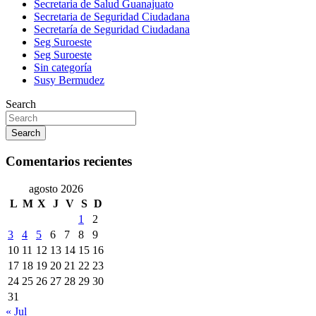
Secretaria de Salud Guanajuato
Secretaria de Seguridad Ciudadana
Secretaría de Seguridad Ciudadana
Seg Suroeste
Seg Suroeste
Sin categoría
Susy Bermudez
Search
Search
Comentarios recientes
agosto 2026
L
M
X
J
V
S
D
1
2
3
4
5
6
7
8
9
10
11
12
13
14
15
16
17
18
19
20
21
22
23
24
25
26
27
28
29
30
31
« Jul