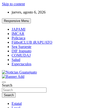
Skip to content
jueves, agosto 6, 2026
Responsive Menu
JAPAMI
IMCAR
Policiaca
FútbolCLUB iRAPUATO
Seg Suroeste
DIF Irapuato
COMUDAJ
Salud
Espectaculos
Noticias Guanajuato
Search
Search
Estatal
Local