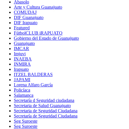
Abasolo
Arte y Cultura Guanajuato
COMUDAJ
DIF Guanajuato
DIF Irapuato
Featured
FútbolCLUB iRAPUATO
Gobierno del Estado de Guanajuato
Guanajuato
IMCAR
Imjuvi
INAEBA
INMIRA
Irapuato
ITZEL BALDERAS
JAPAMI
Lorena Alfaro García
Policíaca
Salamanca
Secretaría d Seguridad ciudadana
Secretaria de Salud Guanajuato
Secretaria de Seguridad Ciudadana
Secretaría de Seguridad Ciudadana
Seg Suroeste
Seg Suroeste