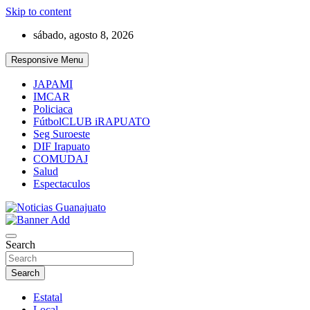
Skip to content
sábado, agosto 8, 2026
Responsive Menu
JAPAMI
IMCAR
Policiaca
FútbolCLUB iRAPUATO
Seg Suroeste
DIF Irapuato
COMUDAJ
Salud
Espectaculos
Noticias Guanajuato
Search
Search
Estatal
Local