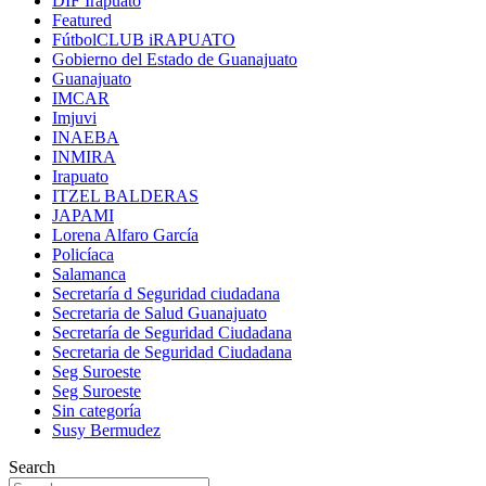
DIF Irapuato
Featured
FútbolCLUB iRAPUATO
Gobierno del Estado de Guanajuato
Guanajuato
IMCAR
Imjuvi
INAEBA
INMIRA
Irapuato
ITZEL BALDERAS
JAPAMI
Lorena Alfaro García
Policíaca
Salamanca
Secretaría d Seguridad ciudadana
Secretaria de Salud Guanajuato
Secretaría de Seguridad Ciudadana
Secretaria de Seguridad Ciudadana
Seg Suroeste
Seg Suroeste
Sin categoría
Susy Bermudez
Search