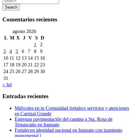
Search
Comentarios recientes
agosto 2026
L
M
X
J
V
S
D
1
2
3
4
5
6
7
8
9
10
11
12
13
14
15
16
17
18
19
20
21
22
23
24
25
26
27
28
29
30
31
« Jul
Entradas recientes
Miércoles en tu Comunidad fortalece servicios y atenciones
en Carrizal Grande
Entregan pavimentación del camino a Sta. Rosa de
Temascatio en Irapuato
Fortalecen identidad nacional en Irapuato con izamiento
monumental l