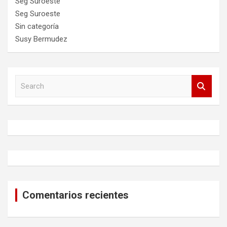
Seg Suroeste
Seg Suroeste
Sin categoría
Susy Bermudez
S
e
a
r
c
h
Comentarios recientes