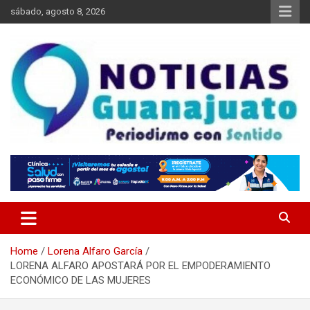
Skip
sábado, agosto 8, 2026
to
content
Noticias Guanajuato
Home
Lorena Alfaro García
LORENA ALFARO APOSTARÁ POR EL EMPODERAMIENTO
ECONÓMICO DE LAS MUJERES