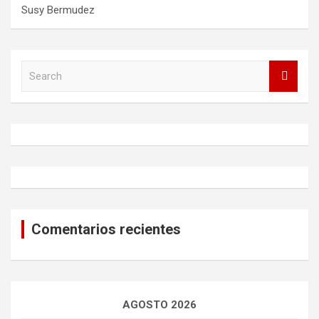
Susy Bermudez
S
e
a
r
c
h
Comentarios recientes
AGOSTO 2026