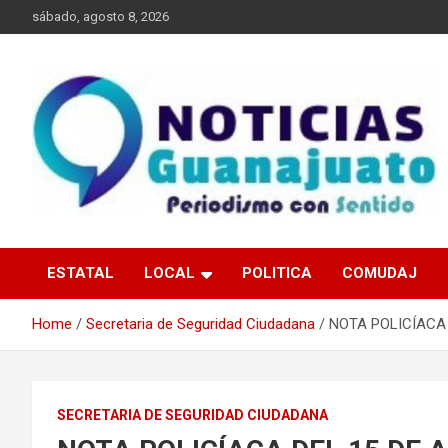
Skip
sábado, agosto 8, 2026
to
content
Noticias Guanajuato
ESTATAL
LOCAL
POLITICA
COMUDAJ
Home
Secretaria de Seguridad Ciudadana
NOTA POLICÍACA 
SECRETARIA DE SEGURIDAD CIUDADANA