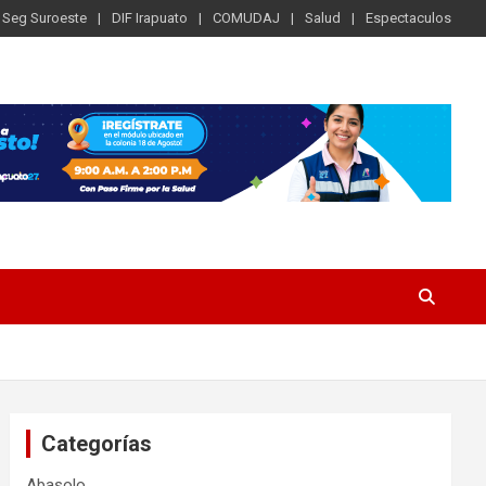
Seg Suroeste
DIF Irapuato
COMUDAJ
Salud
Espectaculos
Categorías
Abasolo