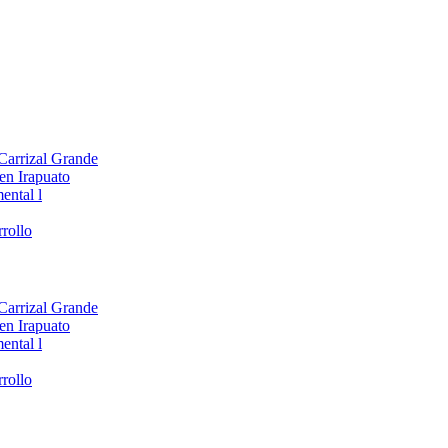
 Carrizal Grande
en Irapuato
ental l
rollo
 Carrizal Grande
en Irapuato
ental l
rollo