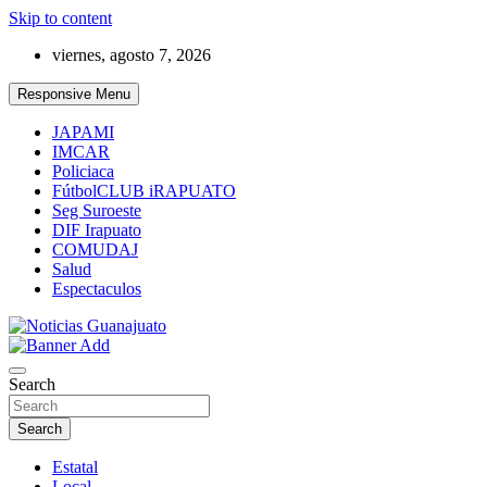
Skip to content
viernes, agosto 7, 2026
Responsive Menu
JAPAMI
IMCAR
Policiaca
FútbolCLUB iRAPUATO
Seg Suroeste
DIF Irapuato
COMUDAJ
Salud
Espectaculos
Noticias Guanajuato
Search
Search
Estatal
Local