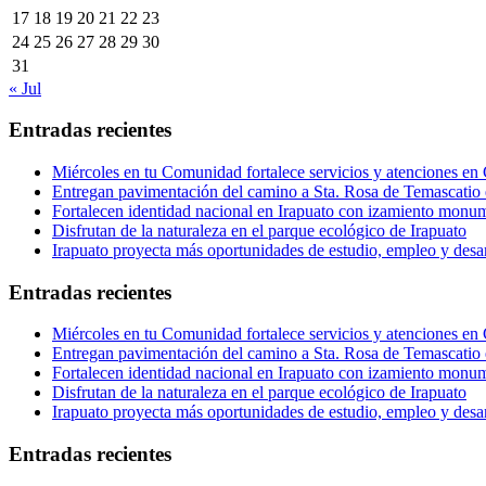
17
18
19
20
21
22
23
24
25
26
27
28
29
30
31
« Jul
Entradas recientes
Miércoles en tu Comunidad fortalece servicios y atenciones en
Entregan pavimentación del camino a Sta. Rosa de Temascatio 
Fortalecen identidad nacional en Irapuato con izamiento monum
Disfrutan de la naturaleza en el parque ecológico de Irapuato
Irapuato proyecta más oportunidades de estudio, empleo y desar
Entradas recientes
Miércoles en tu Comunidad fortalece servicios y atenciones en
Entregan pavimentación del camino a Sta. Rosa de Temascatio 
Fortalecen identidad nacional en Irapuato con izamiento monum
Disfrutan de la naturaleza en el parque ecológico de Irapuato
Irapuato proyecta más oportunidades de estudio, empleo y desar
Entradas recientes