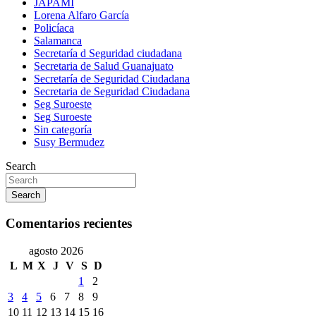
JAPAMI
Lorena Alfaro García
Policíaca
Salamanca
Secretaría d Seguridad ciudadana
Secretaria de Salud Guanajuato
Secretaría de Seguridad Ciudadana
Secretaria de Seguridad Ciudadana
Seg Suroeste
Seg Suroeste
Sin categoría
Susy Bermudez
Search
Search
Comentarios recientes
agosto 2026
L
M
X
J
V
S
D
1
2
3
4
5
6
7
8
9
10
11
12
13
14
15
16