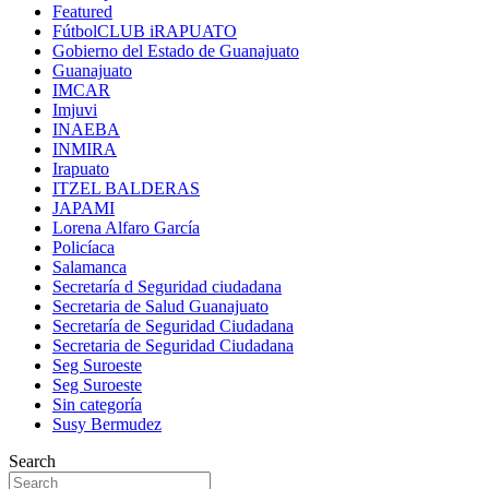
Featured
FútbolCLUB iRAPUATO
Gobierno del Estado de Guanajuato
Guanajuato
IMCAR
Imjuvi
INAEBA
INMIRA
Irapuato
ITZEL BALDERAS
JAPAMI
Lorena Alfaro García
Policíaca
Salamanca
Secretaría d Seguridad ciudadana
Secretaria de Salud Guanajuato
Secretaría de Seguridad Ciudadana
Secretaria de Seguridad Ciudadana
Seg Suroeste
Seg Suroeste
Sin categoría
Susy Bermudez
Search