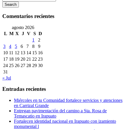
Search
Comentarios recientes
agosto 2026
L
M
X
J
V
S
D
1
2
3
4
5
6
7
8
9
10
11
12
13
14
15
16
17
18
19
20
21
22
23
24
25
26
27
28
29
30
31
« Jul
Entradas recientes
Miércoles en tu Comunidad fortalece servicios y atenciones
en Carrizal Grande
Entregan pavimentación del camino a Sta. Rosa de
Temascatio en Irapuato
Fortalecen identidad nacional en Irapuato con izamiento
monumental l