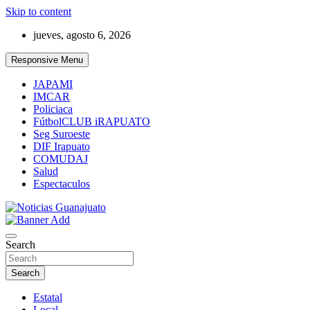
Skip to content
jueves, agosto 6, 2026
Responsive Menu
JAPAMI
IMCAR
Policiaca
FútbolCLUB iRAPUATO
Seg Suroeste
DIF Irapuato
COMUDAJ
Salud
Espectaculos
Noticias Guanajuato
Search
Search
Estatal
Local