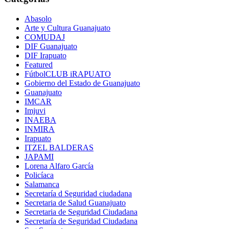
Abasolo
Arte y Cultura Guanajuato
COMUDAJ
DIF Guanajuato
DIF Irapuato
Featured
FútbolCLUB iRAPUATO
Gobierno del Estado de Guanajuato
Guanajuato
IMCAR
Imjuvi
INAEBA
INMIRA
Irapuato
ITZEL BALDERAS
JAPAMI
Lorena Alfaro García
Policíaca
Salamanca
Secretaría d Seguridad ciudadana
Secretaria de Salud Guanajuato
Secretaria de Seguridad Ciudadana
Secretaría de Seguridad Ciudadana