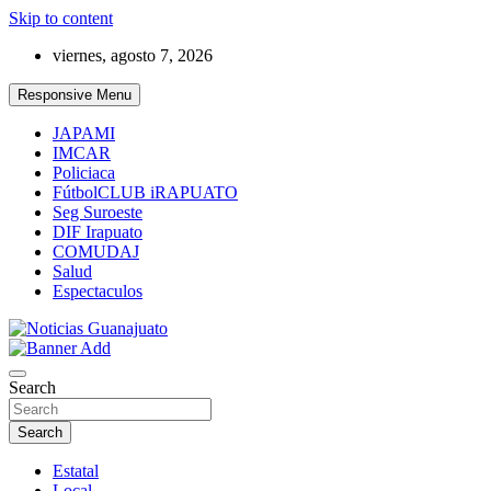
Skip to content
viernes, agosto 7, 2026
Responsive Menu
JAPAMI
IMCAR
Policiaca
FútbolCLUB iRAPUATO
Seg Suroeste
DIF Irapuato
COMUDAJ
Salud
Espectaculos
Noticias Guanajuato
Search
Search
Estatal
Local