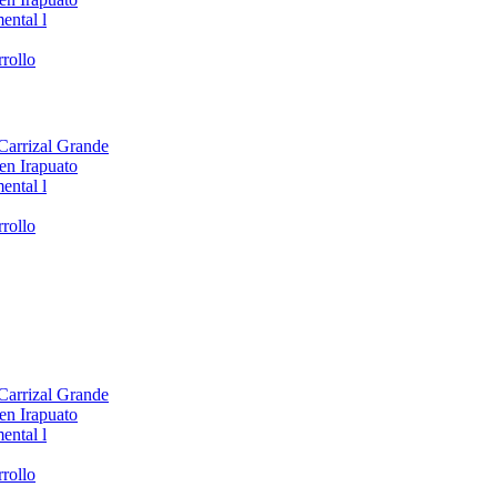
ental l
rollo
 Carrizal Grande
en Irapuato
ental l
rollo
 Carrizal Grande
en Irapuato
ental l
rollo