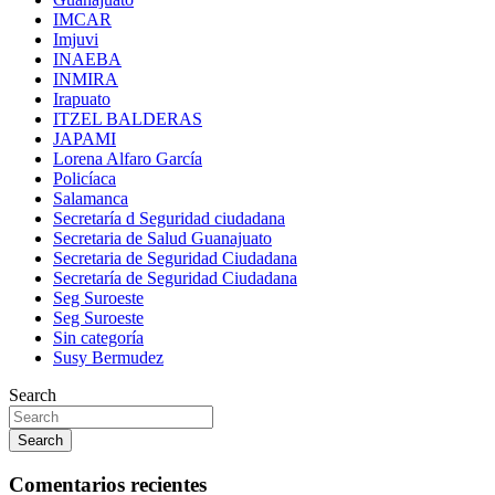
IMCAR
Imjuvi
INAEBA
INMIRA
Irapuato
ITZEL BALDERAS
JAPAMI
Lorena Alfaro García
Policíaca
Salamanca
Secretaría d Seguridad ciudadana
Secretaria de Salud Guanajuato
Secretaria de Seguridad Ciudadana
Secretaría de Seguridad Ciudadana
Seg Suroeste
Seg Suroeste
Sin categoría
Susy Bermudez
Search
Search
Comentarios recientes