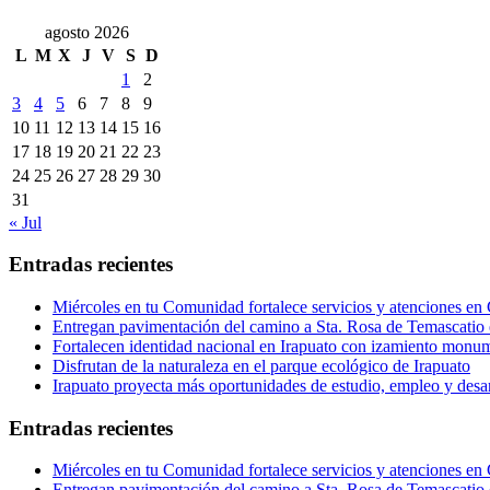
agosto 2026
L
M
X
J
V
S
D
1
2
3
4
5
6
7
8
9
10
11
12
13
14
15
16
17
18
19
20
21
22
23
24
25
26
27
28
29
30
31
« Jul
Entradas recientes
Miércoles en tu Comunidad fortalece servicios y atenciones en
Entregan pavimentación del camino a Sta. Rosa de Temascatio 
Fortalecen identidad nacional en Irapuato con izamiento monum
Disfrutan de la naturaleza en el parque ecológico de Irapuato
Irapuato proyecta más oportunidades de estudio, empleo y desar
Entradas recientes
Miércoles en tu Comunidad fortalece servicios y atenciones en
Entregan pavimentación del camino a Sta. Rosa de Temascatio 