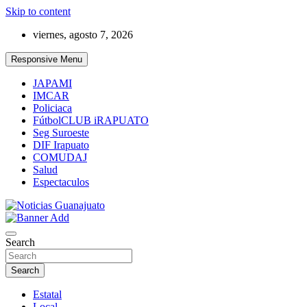
Skip to content
viernes, agosto 7, 2026
Responsive Menu
JAPAMI
IMCAR
Policiaca
FútbolCLUB iRAPUATO
Seg Suroeste
DIF Irapuato
COMUDAJ
Salud
Espectaculos
Noticias Guanajuato
Search
Search
Estatal
Local