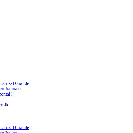
 Carrizal Grande
en Irapuato
ental l
rollo
 Carrizal Grande
en Irapuato