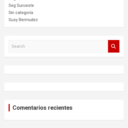
Seg Suroeste
Sin categoría
Susy Bermudez
S
e
a
r
c
h
Comentarios recientes