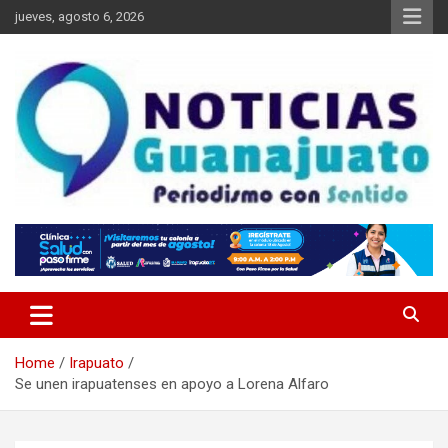
Skip
jueves, agosto 6, 2026
to
content
Noticias Guanajuato
Home
Irapuato
Se unen irapuatenses en apoyo a Lorena Alfaro