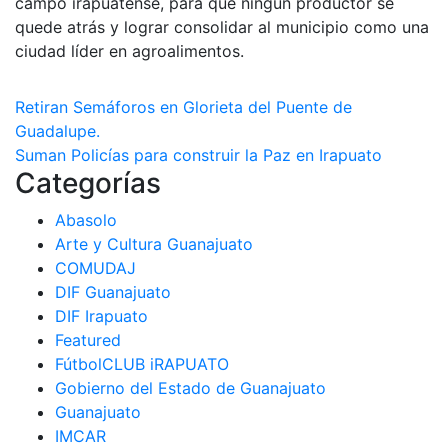
campo irapuatense, para que ningún productor se
quede atrás y lograr consolidar al municipio como una
ciudad líder en agroalimentos.
Navegación
Retiran Semáforos en Glorieta del Puente de
Guadalupe.
de
Suman Policías para construir la Paz en Irapuato
Categorías
entradas
Abasolo
Arte y Cultura Guanajuato
COMUDAJ
DIF Guanajuato
DIF Irapuato
Featured
FútbolCLUB iRAPUATO
Gobierno del Estado de Guanajuato
Guanajuato
IMCAR