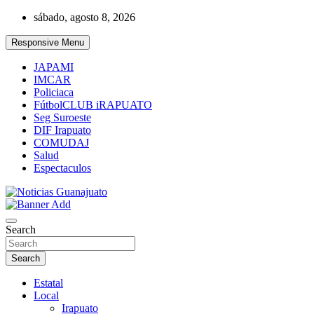
Skip
sábado, agosto 8, 2026
to
content
Responsive Menu
JAPAMI
IMCAR
Policiaca
FútbolCLUB iRAPUATO
Seg Suroeste
DIF Irapuato
COMUDAJ
Salud
Espectaculos
Noticias Guanajuato
Search
Search
Estatal
Local
Irapuato