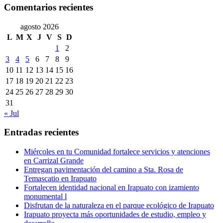
Comentarios recientes
agosto 2026
L
M
X
J
V
S
D
1
2
3
4
5
6
7
8
9
10
11
12
13
14
15
16
17
18
19
20
21
22
23
24
25
26
27
28
29
30
31
« Jul
Entradas recientes
Miércoles en tu Comunidad fortalece servicios y atenciones
en Carrizal Grande
Entregan pavimentación del camino a Sta. Rosa de
Temascatio en Irapuato
Fortalecen identidad nacional en Irapuato con izamiento
monumental l
Disfrutan de la naturaleza en el parque ecológico de Irapuato
Irapuato proyecta más oportunidades de estudio, empleo y