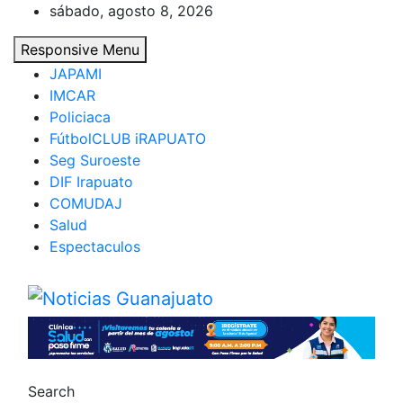
Skip
sábado, agosto 8, 2026
to
Responsive Menu
content
JAPAMI
IMCAR
Policiaca
FútbolCLUB iRAPUATO
Seg Suroeste
DIF Irapuato
COMUDAJ
Salud
Espectaculos
Noticias Guanajuato
Search